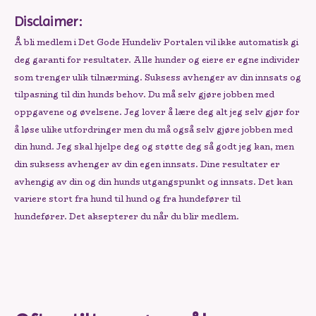
Disclaimer:
Å bli medlem i Det Gode Hundeliv Portalen vil ikke automatisk gi
deg garanti for resultater. Alle hunder og eiere er egne individer
som trenger ulik tilnærming. Suksess avhenger av din innsats og
tilpasning til din hunds behov. Du må selv gjøre jobben med
oppgavene og øvelsene. Jeg lover å lære deg alt jeg selv gjør for
å løse ulike utfordringer men du må også selv gjøre jobben med
din hund. Jeg skal hjelpe deg og støtte deg så godt jeg kan, men
din suksess avhenger av din egen innsats. Dine resultater er
avhengig av din og din hunds utgangspunkt og innsats. Det kan
variere stort fra hund til hund og fra hundefører til
hundefører. Det aksepterer du når du blir medlem.