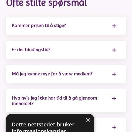
Ofte stilte spørsmål
Kommer prisen til å stige?
Er det bindingstid?
Må jeg kunne mye for å være medlem?
Hva hvis jeg ikke har tid til å gå gjennom
innholdet?
×
Dette nettstedet bruker
Blir spørretimene tatt opp?
informasjonskapsler