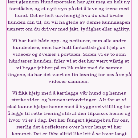
lært gjennom Hundeportalen har gitt meg en helt ny
forståelse, og et nytt syn på det å leve og trene med
hund. Det er helt uavhengig hva du skal bruke
hunden din til, du vil ha glede av denne kunnskapen
uansett om du driver med jakt, lydighet eller agility.
Vi har hatt både opp- og nedturer, som alle andre
hundeeiere, men har hatt fantastisk god hjelp av
videoer og øvelser i portalen. Siden vi er to som
håndterer hunden, føler vi at det har vært viktig at
vi begge jobber på en lik måte med de samme
tingene, da har det vært en fin løsning for oss å se på
videoer sammen.
Vi fikk hjelp med å kartlegge vår hund og hennes
sterke sider, og hennes utfordringer. Alt for at vi
skal kunne hjelpe henne med å bygge selvtillit og for
å legge til rette trening slik at den tilpasses henne og
hvor vi er i dag. Det har fungert kjempebra for oss,
særlig det å reflektere over hvor langt vi har
kommet. Det er ikke alltid like lett å se hvor langt