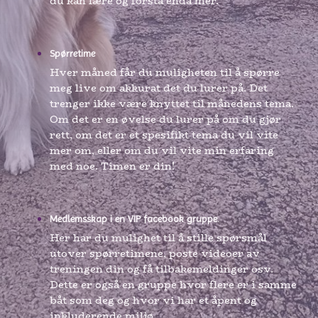
du kan lære og forstå enda mer.
Spørretime
Hver måned får du muligheten til å spørre
meg live om akkurat det du lurer på. Det
trenger ikke være knyttet til månedens tema.
Om det er en øvelse du lurer på om du gjør
rett, om det er et spesifikt tema du vil vite
mer om, eller om du vil vite min erfaring
med noe. Timen er din!
Medlemsskap i en VIP facebook gruppe.
Her har du mulighet til å stille spørsmål
utover spørretimene, poste videoer av
treningen din og få tilbakemeldinger osv.
Dette er også en gruppe hvor flere er i samme
båt som deg og hvor vi har et åpent og
inkluderende miljø.